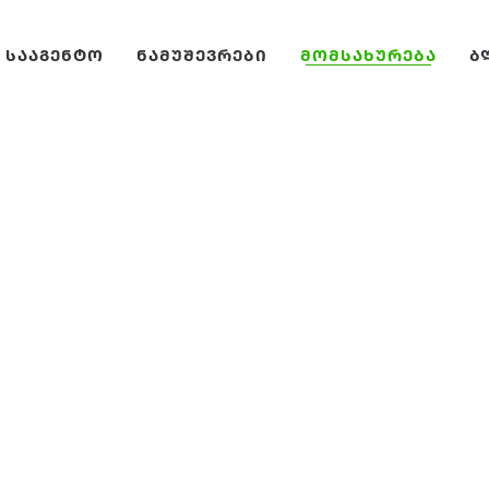
 ᲡᲐᲐᲒᲔᲜᲢᲝ
ᲜᲐᲛᲣᲨᲔᲕᲠᲔᲑᲘ
ᲛᲝᲛᲡᲐᲮᲣᲠᲔᲑᲐ
Ბ