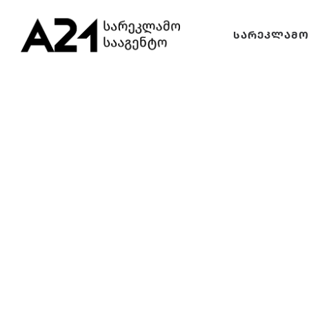
სარეკლამო
სარეკლამო
ᲡᲐᲠᲔᲙᲚᲐᲛᲝ
სააგენტო
სააგენტო
–
–
A21
A21