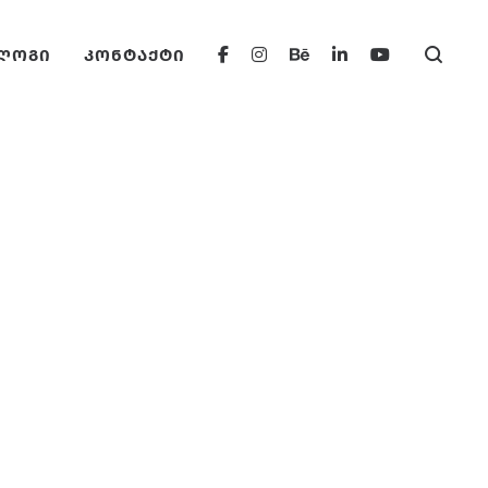
ᲚᲝᲒᲘ
ᲙᲝᲜᲢᲐᲥᲢᲘ